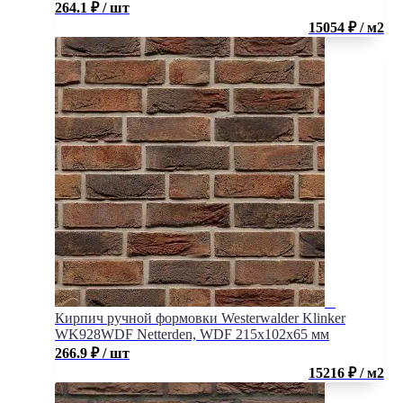
264.1
₽
/ шт
15054 ₽ / м2
Кирпич ручной формовки Westerwalder Klinker
WK928WDF Netterden, WDF 215x102x65 мм
266.9
₽
/ шт
15216 ₽ / м2