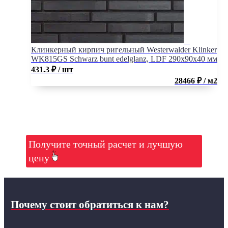
Клинкерный кирпич ригельный Westerwalder Klinker
WK815GS Schwarz bunt edelglanz, LDF 290х90х40 мм
431.3
₽
/ шт
28466 ₽ / м2
Получите точный расчет и лучшую
цену
Почему стоит обратиться к нам?