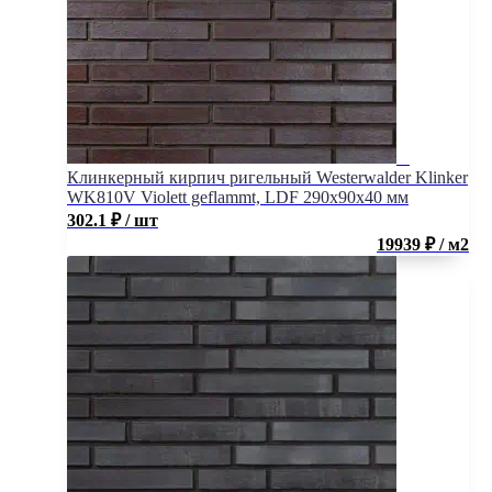
Клинкерный кирпич ригельный Westerwalder Klinker
WK810V Violett geflammt, LDF 290х90х40 мм
302.1
₽
/ шт
19939 ₽ / м2