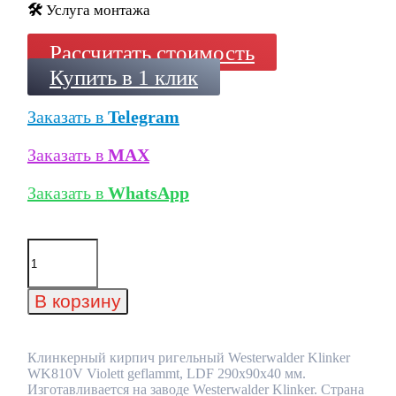
🛠️
Услуга монтажа
Рассчитать стоимость
Купить в 1 клик
Заказать в
Telegram
Заказать в
MAX
Заказать в
WhatsApp
Количество
товара
Клинкерный
кирпич
В корзину
ригельный
Westerwalder
Klinker
WK810V
Клинкерный кирпич ригельный Westerwalder Klinker
Violett
WK810V Violett geflammt, LDF 290х90х40 мм.
geflammt,
Изготавливается на заводе Westerwalder Klinker. Страна