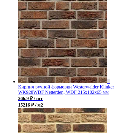
Кирпич ручной формовки Westerwalder Klinker
WK928WDF Netterden, WDF 215x102x65 мм
266.9
₽
/ шт
15216 ₽ / м2