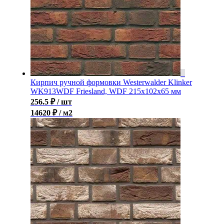
Кирпич ручной формовки Westerwalder Klinker
WK913WDF Friesland, WDF 215x102x65 мм
256.5
₽
/ шт
14620 ₽ / м2