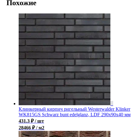
Похожие
Клинкерный кирпич ригельный Westerwalder Klinker
WK815GS Schwarz bunt edelglanz, LDF 290х90х40 мм
431.3
₽
/ шт
28466 ₽ / м2