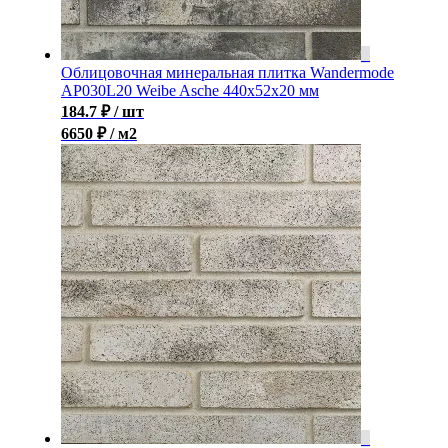
Облицовочная минеральная плитка Wandermode
AP030L20 Weibe Asche 440x52x20 мм
184.7
₽
/ шт
6650 ₽ / м2