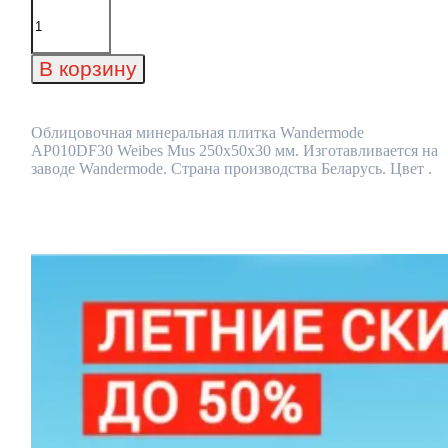
Количество
товара
Облицовочная
минеральная
В корзину
плитка
Wandermode
AP010DF30
Weibes
Облицовочная минеральная плитка Wandermode
Mus
AP010DF30 Weibes Mus 250x50x30 мм. Изготавливается на
250x50x30
заводе Wandermode. Страна производства Беларусь. Цвет .
мм