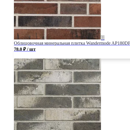
Облицовочная минеральная плитка Wandermode AP180DF1
78.0
₽
/ шт