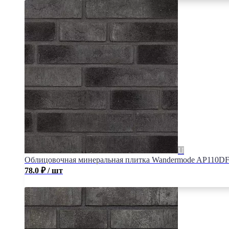
Облицовочная минеральная плитка Wandermode AP110DF1
78.0
₽
/ шт