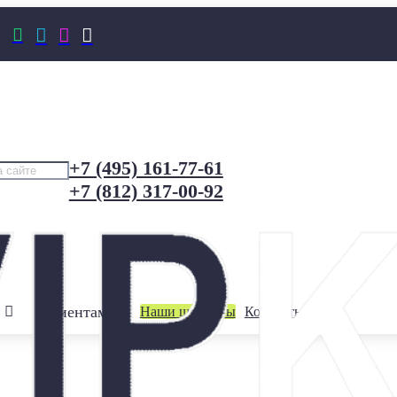




+7 (495) 161-77-61
+7 (812) 317-00-92
Клиентам
Наши шоурумы
Контакты