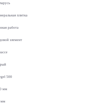
ларусь
неральная плитка
чная работа
довой элемент
массе
рый
egel 500
0 мм
 мм