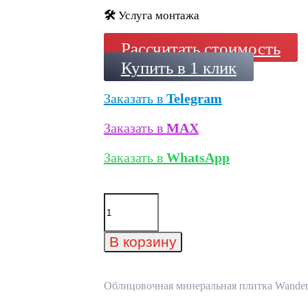
🛠️
Услуга монтажа
Рассчитать стоимость
Купить в 1 клик
Заказать в
Telegram
Заказать в
MAX
Заказать в
WhatsApp
Количество
товара
Облицовочная
минеральная
В корзину
плитка
Wandermode
AP030R40
Weibe
Облицовочная минеральная плитка Wanderm
Asche