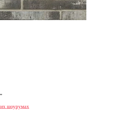
"
их шоурумах