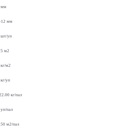
 мм
-12 мм
 шт/уп
25 м2
 кг/м2
 кг/уп
22.00 кг/пал
 уп/пал
.50 м2/пал