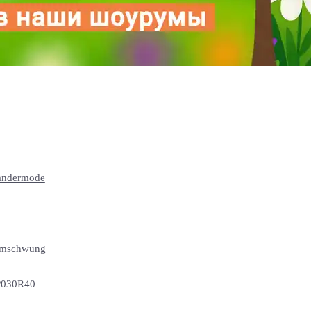
ndermode
mschwung
030R40