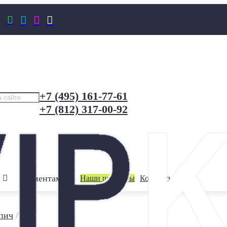




+7 (495) 161-77-61
+7 (812) 317-00-92
Клиентам
Наши шоурумы
Контакты
пич
/