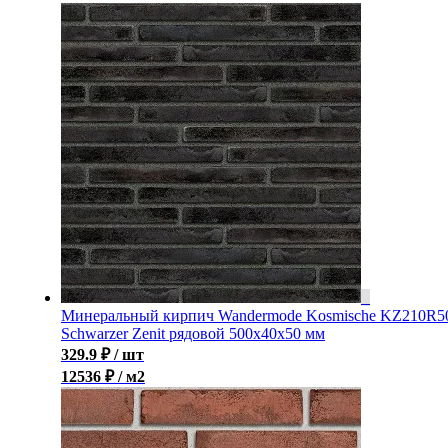
Минеральный кирпич Wandermode Kosmische KZ210R5
Schwarzer Zenit рядовой 500x40x50 мм
329.9
₽
/ шт
12536 ₽ / м2