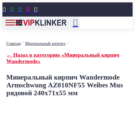





/
/
Главная
Минеральный кирпич
← Назад в категорию «Минеральный кирпич
Wandermode»
Минеральный кирпич Wandermode
Armschwung AZ010NF55 Weibes Mus
рядовой 240x71x55 мм