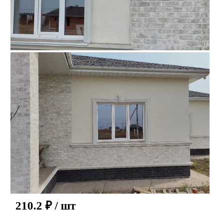
210.2
₽
/ шт