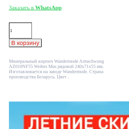
Заказать в
WhatsApp
Количество
товара
Минеральный
кирпич
В корзину
Wandermode
Armschwung
AZ010NF55
Weibes
Минеральный кирпич Wandermode Armschwung
Mus
AZ010NF55 Weibes Mus рядовой 240x71x55 мм.
рядовой
Изготавливается на заводе Wandermode. Страна
240x71x55
производства Беларусь. Цвет .
мм