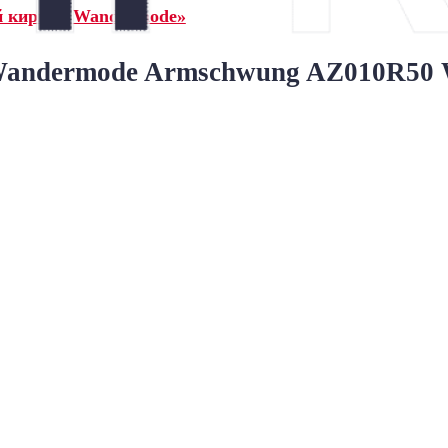
й кирпич Wandermode»
ndermode Armschwung AZ010R50 We