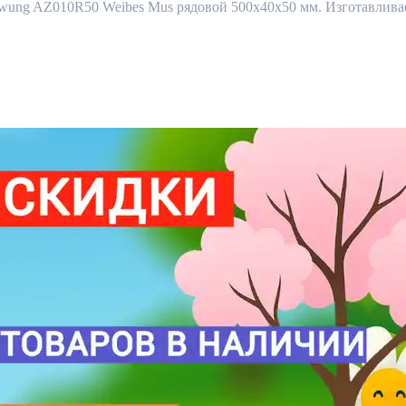
g AZ010R50 Weibes Mus рядовой 500x40x50 мм. Изготавливаетс