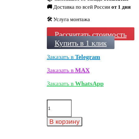
🚚
Доставка по всей России
от 1 дня
🛠️
Услуга монтажа
Рассчитать стоимость
Купить в 1 клик
Заказать в
Telegram
Заказать в
MAX
Заказать в
WhatsApp
Количество
товара
Минеральный
кирпич
В корзину
Wandermode
Armschwung
AZ010R50