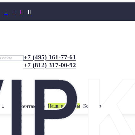




+7 (495) 161-77-61
+7 (812) 317-00-92
Клиентам
Наши шоурумы
Контакты