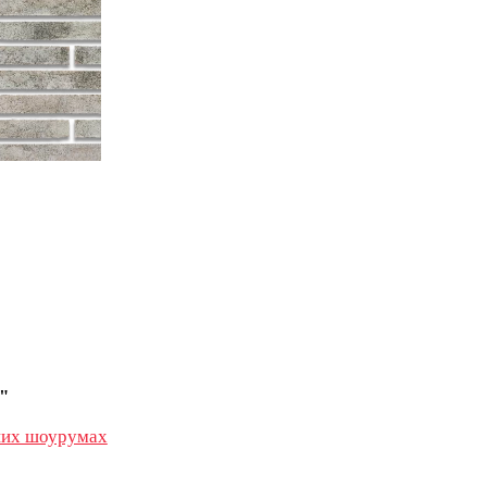
"
их шоурумах