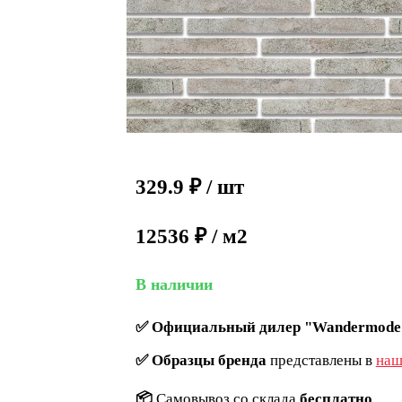
329.9
₽
/ шт
12536 ₽ / м2
В наличии
✅
Официальный дилер "Wandermode
✅
Образцы бренда
представлены в
наш
📦
Самовывоз со склада
бесплатно