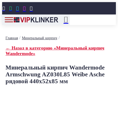





/
/
Главная
Минеральный кирпич
← Назад в категорию «Минеральный кирпич
Wandermode»
Минеральный кирпич Wandermode
Armschwung AZ030L85 Weibe Asche
рядовой 440x52x85 мм