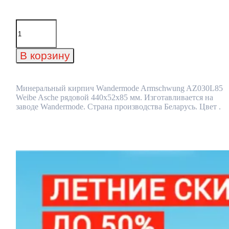
Количество
товара
Минеральный
кирпич
В корзину
Wandermode
Armschwung
AZ030L85
Weibe
Минеральный кирпич Wandermode Armschwung AZ030L85
Asche
Weibe Asche рядовой 440x52x85 мм. Изготавливается на
рядовой
заводе Wandermode. Страна производства Беларусь. Цвет .
440x52x85
мм