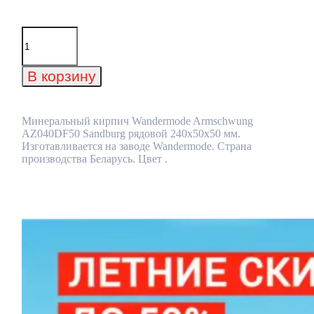
Количество
товара
Минеральный
кирпич
В корзину
Wandermode
Armschwung
AZ040DF50
Sandburg
Минеральный кирпич Wandermode Armschwung
рядовой
AZ040DF50 Sandburg рядовой 240x50x50 мм.
240x50x50
Изготавливается на заводе Wandermode. Страна
мм
производства Беларусь. Цвет .