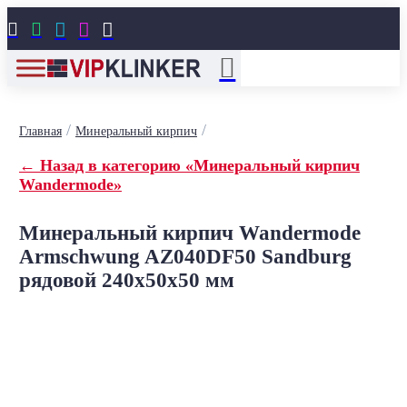





/
/
Главная
Минеральный кирпич
← Назад в категорию «Минеральный кирпич
Wandermode»
Минеральный кирпич Wandermode
Armschwung AZ040DF50 Sandburg
рядовой 240x50x50 мм