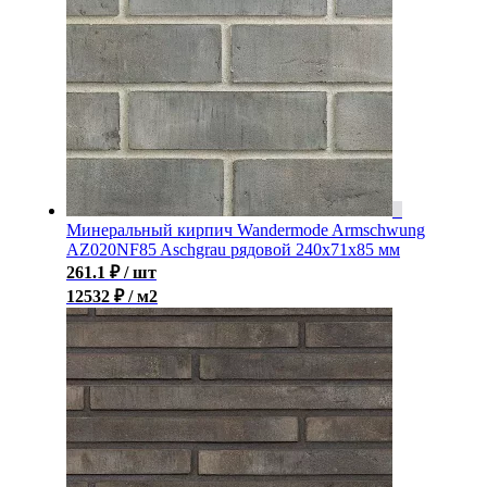
Минеральный кирпич Wandermode Armschwung
AZ020NF85 Aschgrau рядовой 240x71x85 мм
261.1
₽
/ шт
12532 ₽ / м2