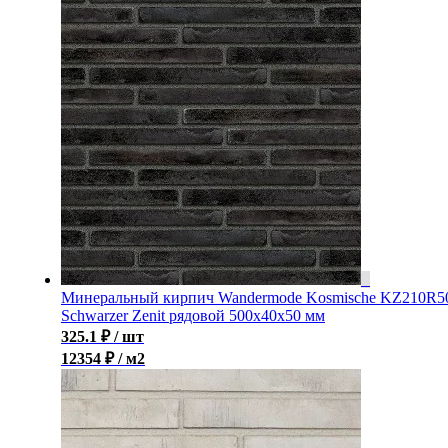
Минеральный кирпич Wandermode Kosmische KZ210R5
Schwarzer Zenit рядовой 500x40x50 мм
325.1
₽
/ шт
12354 ₽ / м2