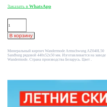
Заказать в
WhatsApp
Количество
товара
Минеральный
кирпич
В корзину
Wandermode
Armschwung
AZ040L50
Sandburg
Минеральный кирпич Wandermode Armschwung AZ040L50
рядовой
Sandburg рядовой 440x52x50 мм. Изготавливается на заводе
440x52x50
Wandermode. Страна производства Беларусь. Цвет .
мм