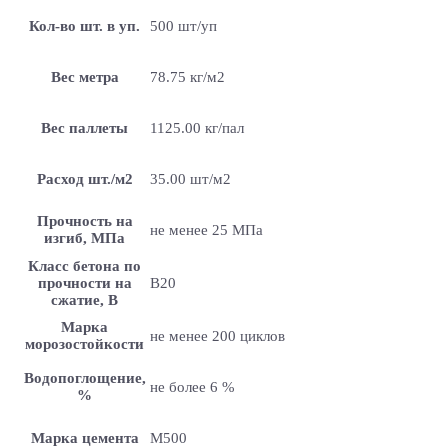
Кол-во шт. в уп.
500 шт/уп
Вес метра
78.75 кг/м2
Вес паллеты
1125.00 кг/пал
Расход шт./м2
35.00 шт/м2
Прочность на
не менее 25 МПа
изгиб, МПа
Класс бетона по
прочности на
B20
сжатие, В
Марка
не менее 200 циклов
морозостойкости
Водопоглощение,
не более 6 %
%
Марка цемента
M500