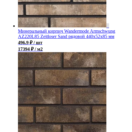
Минеральный кирпич Wandermode Armschwung
AZ220L85 Zeitloser Sand рядовой 440x52x85 мм
496.9
₽
/ шт
17394 ₽ / м2