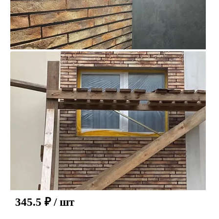
345.5
₽
/ шт