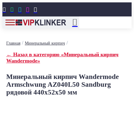





/
/
Главная
Минеральный кирпич
← Назад в категорию «Минеральный кирпич
Wandermode»
Минеральный кирпич Wandermode
Armschwung AZ040L50 Sandburg
рядовой 440x52x50 мм