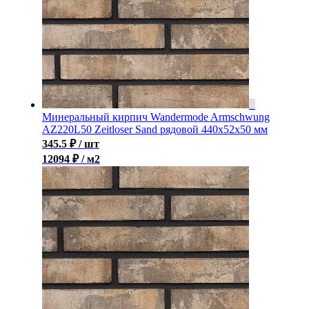
Минеральный кирпич Wandermode Armschwung
AZ220L50 Zeitloser Sand рядовой 440x52x50 мм
345.5
₽
/ шт
12094 ₽ / м2