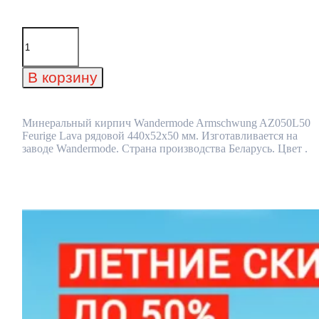
Количество
товара
Минеральный
кирпич
В корзину
Wandermode
Armschwung
AZ050L50
Feurige
Минеральный кирпич Wandermode Armschwung AZ050L50
Lava
Feurige Lava рядовой 440x52x50 мм. Изготавливается на
рядовой
заводе Wandermode. Страна производства Беларусь. Цвет .
440x52x50
мм