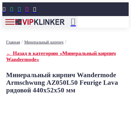





/
/
Главная
Минеральный кирпич
← Назад в категорию «Минеральный кирпич
Wandermode»
Минеральный кирпич Wandermode
Armschwung AZ050L50 Feurige Lava
рядовой 440x52x50 мм