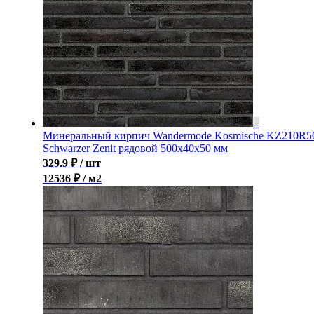
Минеральный кирпич Wandermode Kosmische KZ210R5
Schwarzer Zenit рядовой 500x40x50 мм
329.9
₽
/ шт
12536 ₽ / м2