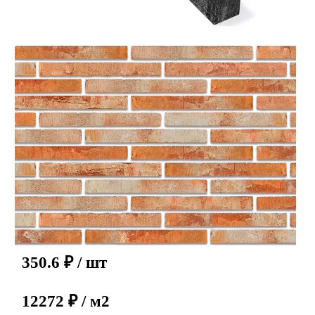
350.6
₽
/ шт
12272 ₽ / м2