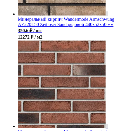
Минеральный кирпич Wandermode Armschwung
AZ220L50 Zeitloser Sand рядовой 440x52x50 мм
350.6
₽
/ шт
12272 ₽ / м2