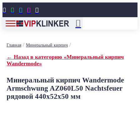





/
/
Главная
Минеральный кирпич
← Назад в категорию «Минеральный кирпич
Wandermode»
Минеральный кирпич Wandermode
Armschwung AZ060L50 Nachtsfeuer
рядовой 440x52x50 мм