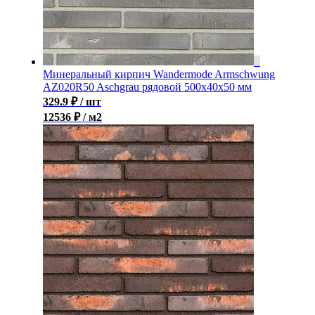
Минеральный кирпич Wandermode Armschwung
AZ020R50 Aschgrau рядовой 500x40x50 мм
329.9
₽
/ шт
12536 ₽ / м2