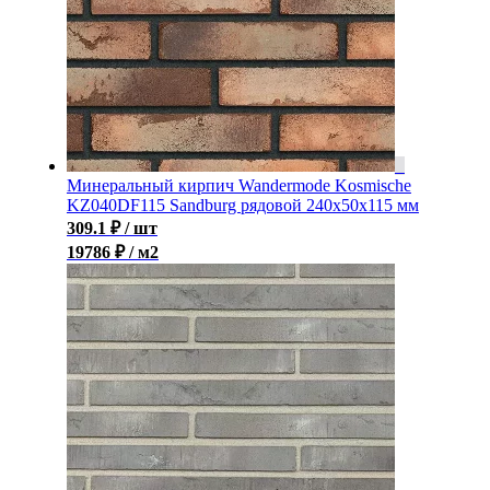
Минеральный кирпич Wandermode Kosmische
KZ040DF115 Sandburg рядовой 240x50x115 мм
309.1
₽
/ шт
19786 ₽ / м2