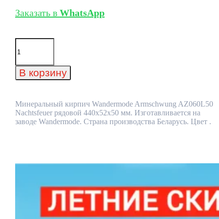
Заказать в
WhatsApp
Количество
товара
Минеральный
кирпич
В корзину
Wandermode
Armschwung
AZ060L50
Nachtsfeuer
Минеральный кирпич Wandermode Armschwung AZ060L50
рядовой
Nachtsfeuer рядовой 440x52x50 мм. Изготавливается на
440x52x50
заводе Wandermode. Страна производства Беларусь. Цвет .
мм