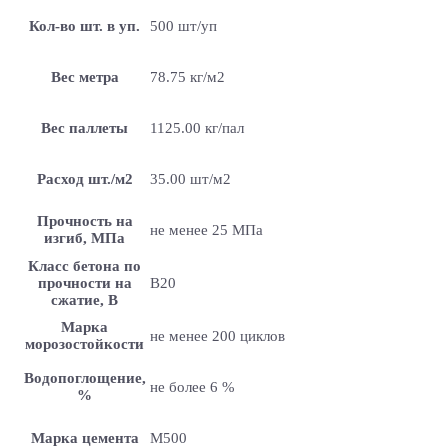
Кол-во шт. в уп.
500 шт/уп
Вес метра
78.75 кг/м2
Вес паллеты
1125.00 кг/пал
Расход шт./м2
35.00 шт/м2
Прочность на
не менее 25 МПа
изгиб, МПа
Класс бетона по
прочности на
B20
сжатие, В
Марка
не менее 200 циклов
морозостойкости
Водопоглощение,
не более 6 %
%
Марка цемента
M500