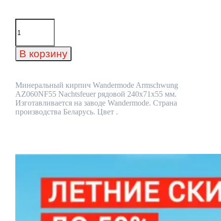
Количество
товара
Минеральный
кирпич
В корзину
Wandermode
Armschwung
AZ060NF55
Nachtsfeuer
Минеральный кирпич Wandermode Armschwung
рядовой
AZ060NF55 Nachtsfeuer рядовой 240x71x55 мм.
240x71x55
Изготавливается на заводе Wandermode. Страна
мм
производства Беларусь. Цвет .