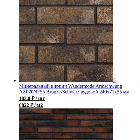
Минеральный кирпич Wandermode Armschwung
AZ070NF55 Bronze-Schwarz рядовой 240x71x55 мм
183.8
₽
/ шт
8822 ₽ / м2