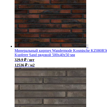
Минеральный кирпич Wandermode Kosmische KZ080R5
Kupferer Sand рядовой 500x40x50 мм
329.9
₽
/ шт
12536 ₽ / м2