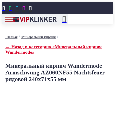





/
/
Главная
Минеральный кирпич
← Назад в категорию «Минеральный кирпич
Wandermode»
Минеральный кирпич Wandermode
Armschwung AZ060NF55 Nachtsfeuer
рядовой 240x71x55 мм