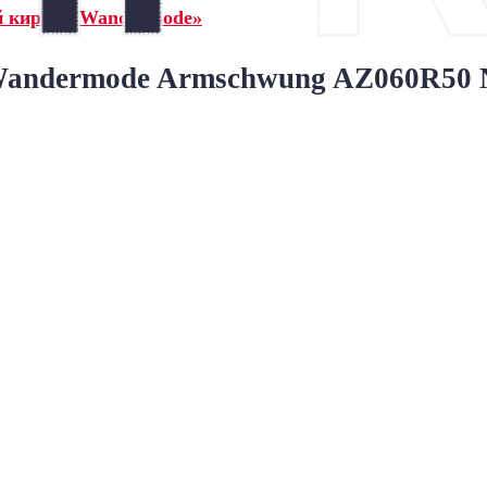
й кирпич Wandermode»
ndermode Armschwung AZ060R50 Na