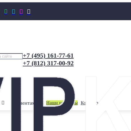




+7 (495) 161-77-61
+7 (812) 317-00-92
Клиентам
Наши шоурумы
Контакты