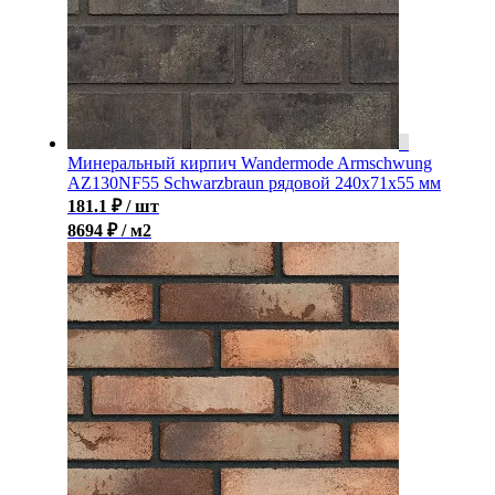
Минеральный кирпич Wandermode Armschwung
AZ130NF55 Schwarzbraun рядовой 240x71x55 мм
181.1
₽
/ шт
8694 ₽ / м2