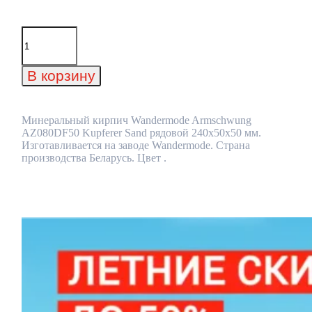
Количество
товара
Минеральный
кирпич
В корзину
Wandermode
Armschwung
AZ080DF50
Kupferer
Минеральный кирпич Wandermode Armschwung
Sand
AZ080DF50 Kupferer Sand рядовой 240x50x50 мм.
рядовой
Изготавливается на заводе Wandermode. Страна
240x50x50
производства Беларусь. Цвет .
мм