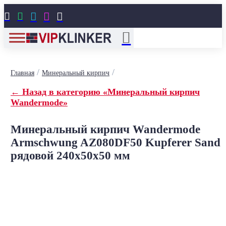





/
/
Главная
Минеральный кирпич
← Назад в категорию «Минеральный кирпич
Wandermode»
Минеральный кирпич Wandermode
Armschwung AZ080DF50 Kupferer Sand
рядовой 240x50x50 мм