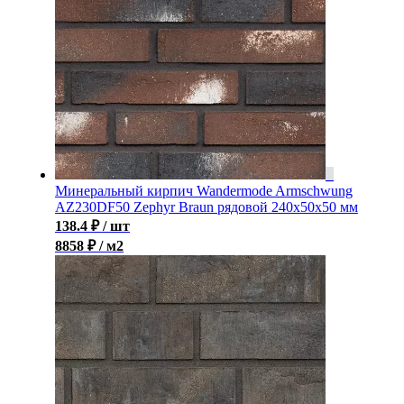
Минеральный кирпич Wandermode Armschwung
AZ230DF50 Zephyr Braun рядовой 240x50x50 мм
138.4
₽
/ шт
8858 ₽ / м2