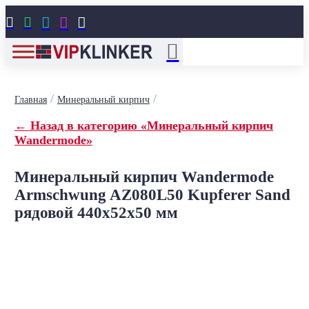





/
/
Главная
Минеральный кирпич
← Назад в категорию «Минеральный кирпич
Wandermode»
Минеральный кирпич Wandermode
Armschwung AZ080L50 Kupferer Sand
рядовой 440x52x50 мм