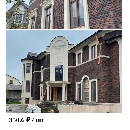
350.6
₽
/ шт