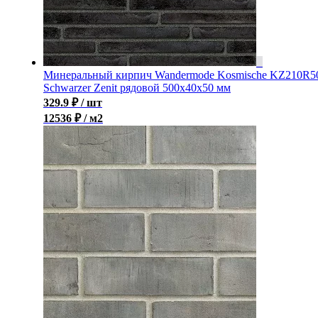
Минеральный кирпич Wandermode Kosmische KZ210R5
Schwarzer Zenit рядовой 500x40x50 мм
329.9
₽
/ шт
12536 ₽ / м2