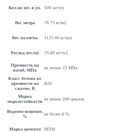
Кол-во шт. в уп.
500 шт/уп
Вес метра
78.75 кг/м2
Вес паллеты
1125.00 кг/пал
Расход шт./м2
35.00 шт/м2
Прочность на
не менее 25 МПа
изгиб, МПа
Класс бетона по
прочности на
B20
сжатие, В
Марка
не менее 200 циклов
морозостойкости
Водопоглощение,
не более 6 %
%
Марка цемента
M500