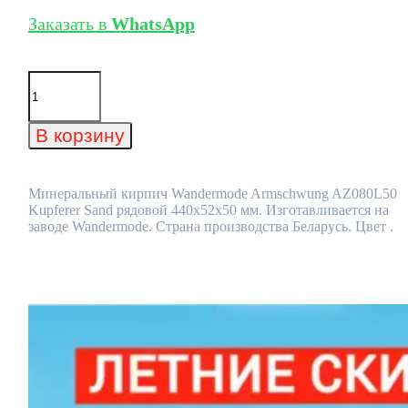
Заказать в
WhatsApp
Количество
товара
Минеральный
кирпич
В корзину
Wandermode
Armschwung
AZ080L50
Kupferer
Минеральный кирпич Wandermode Armschwung AZ080L50
Sand
Kupferer Sand рядовой 440x52x50 мм. Изготавливается на
рядовой
заводе Wandermode. Страна производства Беларусь. Цвет .
440x52x50
мм