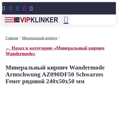





/
/
Главная
Минеральный кирпич
← Назад в категорию «Минеральный кирпич
Wandermode»
Минеральный кирпич Wandermode
Armschwung AZ090DF50 Schwarzes
Feuer рядовой 240x50x50 мм