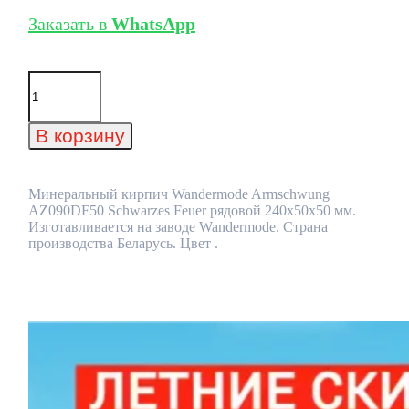
Заказать в
WhatsApp
Количество
товара
Минеральный
кирпич
В корзину
Wandermode
Armschwung
AZ090DF50
Schwarzes
Минеральный кирпич Wandermode Armschwung
Feuer
AZ090DF50 Schwarzes Feuer рядовой 240x50x50 мм.
рядовой
Изготавливается на заводе Wandermode. Страна
240x50x50
производства Беларусь. Цвет .
мм