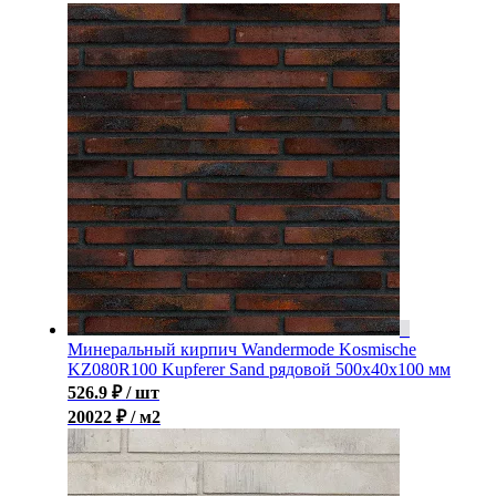
Минеральный кирпич Wandermode Kosmische
KZ080R100 Kupferer Sand рядовой 500x40x100 мм
526.9
₽
/ шт
20022 ₽ / м2