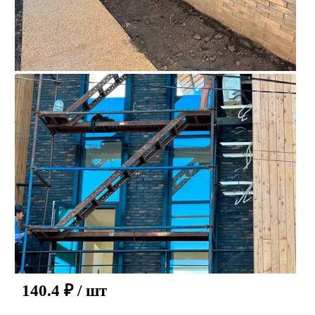
140.4
₽
/ шт