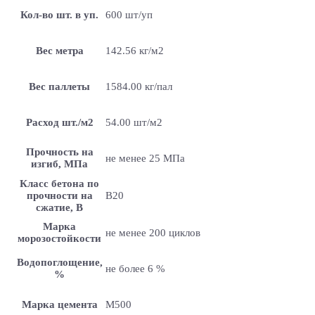
Кол-во шт. в уп.
600 шт/уп
Вес метра
142.56 кг/м2
Вес паллеты
1584.00 кг/пал
Расход шт./м2
54.00 шт/м2
Прочность на
не менее 25 МПа
изгиб, МПа
Класс бетона по
прочности на
B20
сжатие, В
Марка
не менее 200 циклов
морозостойкости
Водопоглощение,
не более 6 %
%
Марка цемента
M500