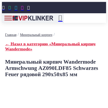





/
/
Главная
Минеральный кирпич
← Назад в категорию «Минеральный кирпич
Wandermode»
Минеральный кирпич Wandermode
Armschwung AZ090LDF85 Schwarzes
Feuer рядовой 290x50x85 мм