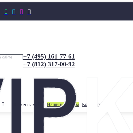




+7 (495) 161-77-61
+7 (812) 317-00-92
Клиентам
Наши шоурумы
Контакты