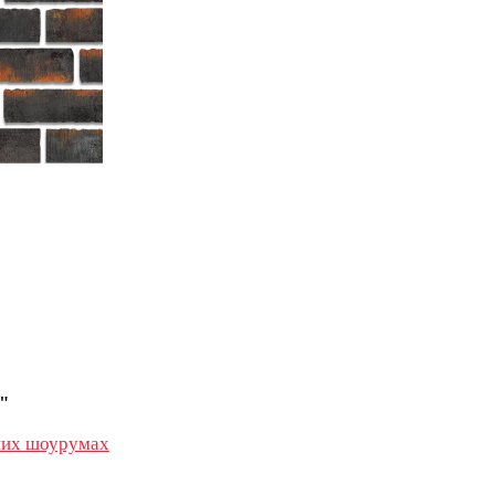
"
их шоурумах