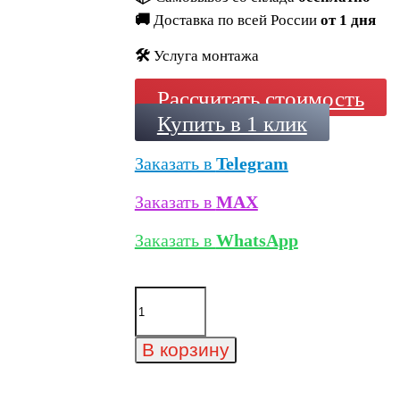
🚚
Доставка по всей России
от 1 дня
🛠️
Услуга монтажа
Рассчитать стоимость
Купить в 1 клик
Заказать в
Telegram
Заказать в
MAX
Заказать в
WhatsApp
Количество
товара
Минеральный
кирпич
В корзину
Wandermode
Armschwung
AZ090NF55