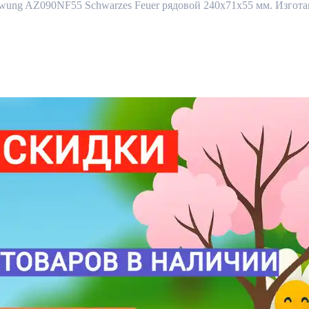
g AZ090NF55 Schwarzes Feuer рядовой 240x71x55 мм. Изготавли