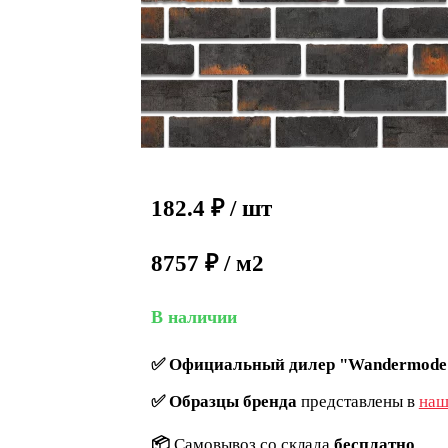
182.4
₽
/ шт
8757 ₽ / м2
В наличии
✅
Официальный дилер "Wandermode
✅
Образцы бренда
представлены в
наш
📦
Самовывоз со склада
бесплатно