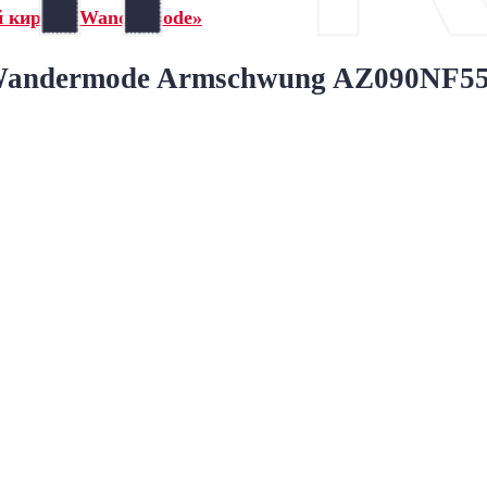
й кирпич Wandermode»
ndermode Armschwung AZ090NF55 S