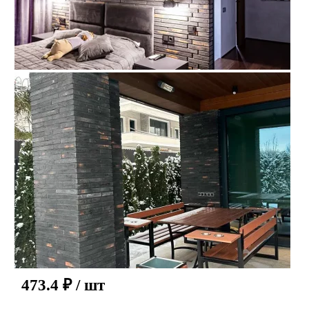
473.4
₽
/ шт