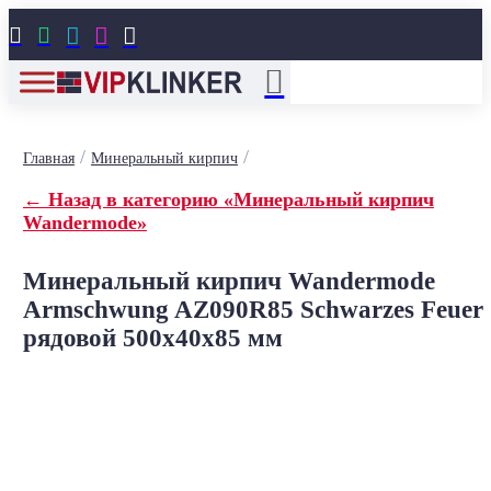





/
/
Главная
Минеральный кирпич
← Назад в категорию «Минеральный кирпич
Wandermode»
Минеральный кирпич Wandermode
Armschwung AZ090R85 Schwarzes Feuer
рядовой 500x40x85 мм