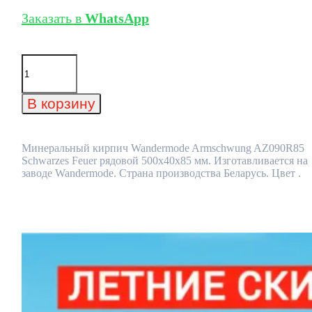
Заказать в
WhatsApp
Количество
товара
Минеральный
кирпич
В корзину
Wandermode
Armschwung
AZ090R85
Schwarzes
Минеральный кирпич Wandermode Armschwung AZ090R85
Feuer
Schwarzes Feuer рядовой 500x40x85 мм. Изготавливается на
рядовой
заводе Wandermode. Страна производства Беларусь. Цвет .
500x40x85
мм