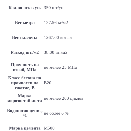
Кол-во шт. в уп.
350 шт/уп
Вес метра
137.56 кг/м2
Вес паллеты
1267.00 кг/пал
Расход шт./м2
38.00 шт/м2
Прочность на
не менее 25 МПа
изгиб, МПа
Класс бетона по
прочности на
B20
сжатие, В
Марка
не менее 200 циклов
морозостойкости
Водопоглощение,
не более 6 %
%
Марка цемента
M500