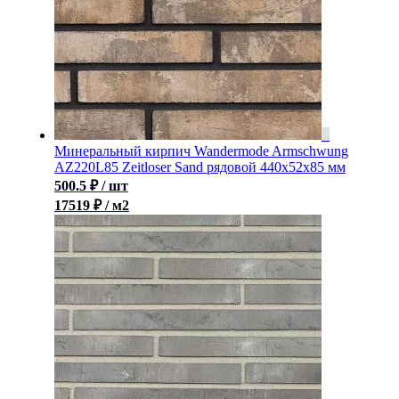
Минеральный кирпич Wandermode Armschwung
AZ220L85 Zeitloser Sand рядовой 440x52x85 мм
500.5
₽
/ шт
17519 ₽ / м2