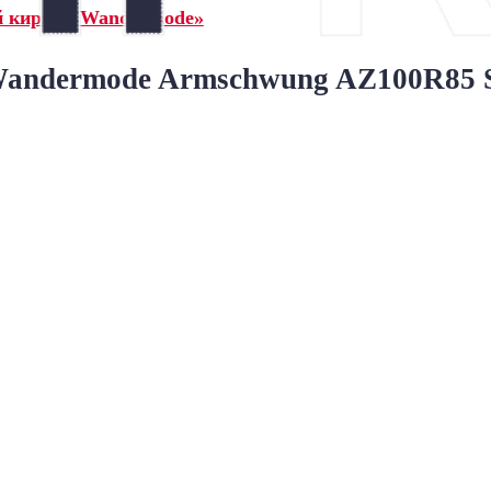
й кирпич Wandermode»
ndermode Armschwung AZ100R85 Sc