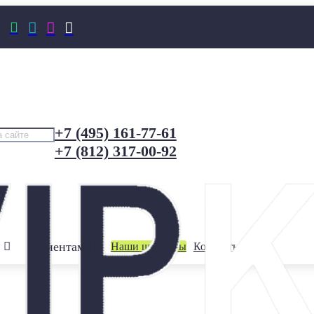




+7 (495) 161-77-61
+7 (812) 317-00-92
Клиентам
Наши шоурумы
Контакты