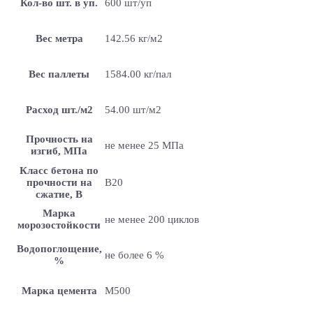
Кол-во шт. в уп.
600 шт/уп
Вес метра
142.56 кг/м2
Вес паллеты
1584.00 кг/пал
Расход шт./м2
54.00 шт/м2
Прочность на
не менее 25 МПа
изгиб, МПа
Класс бетона по
прочности на
B20
сжатие, В
Марка
не менее 200 циклов
морозостойкости
Водопоглощение,
не более 6 %
%
Марка цемента
M500