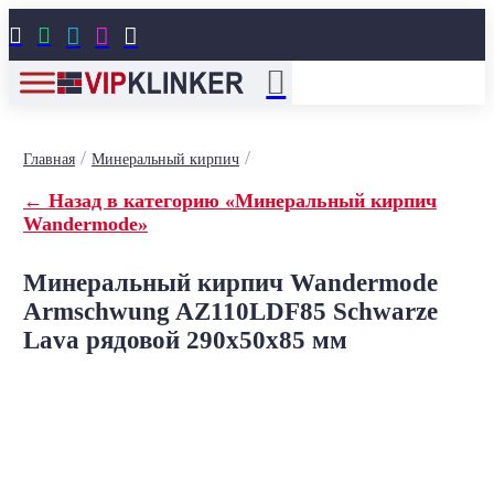





/
/
Главная
Минеральный кирпич
← Назад в категорию «Минеральный кирпич
Wandermode»
Минеральный кирпич Wandermode
Armschwung AZ110LDF85 Schwarze
Lava рядовой 290x50x85 мм