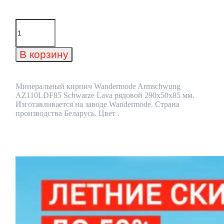
Количество
товара
Минеральный
кирпич
В корзину
Wandermode
Armschwung
AZ110LDF85
Schwarze
Минеральный кирпич Wandermode Armschwung
Lava
AZ110LDF85 Schwarze Lava рядовой 290x50x85 мм.
рядовой
Изготавливается на заводе Wandermode. Страна
290x50x85
производства Беларусь. Цвет .
мм