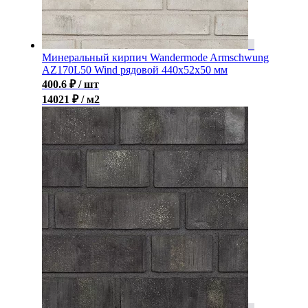
Минеральный кирпич Wandermode Armschwung
AZ170L50 Wind рядовой 440x52x50 мм
400.6
₽
/ шт
14021 ₽ / м2