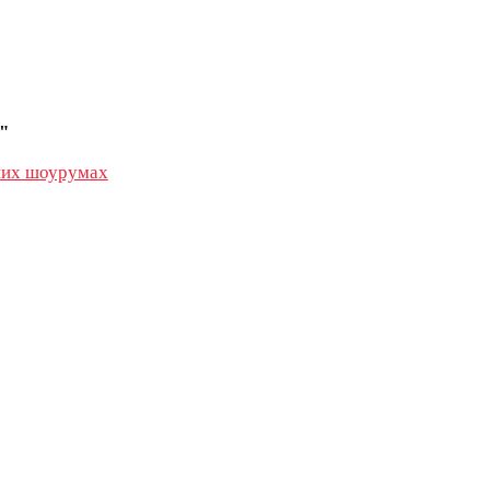
"
их шоурумах