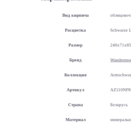
Вид кирпича
облицово
Расцветка
Schwarze 
Размер
240x71x8
Бренд
Wandermo
Коллекция
Armschwu
Артикул
AZ110NF8
Страна
Беларусь
Материал
минеральн