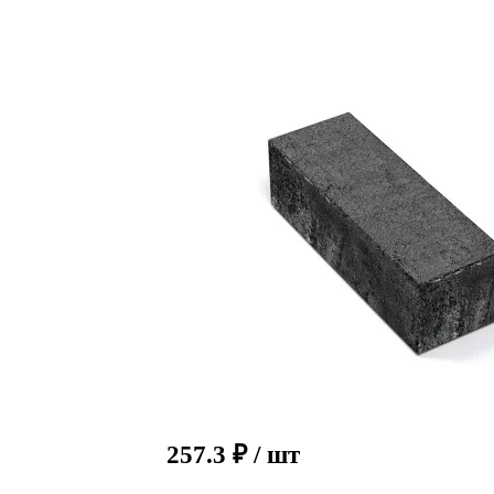
257.3
₽
/ шт