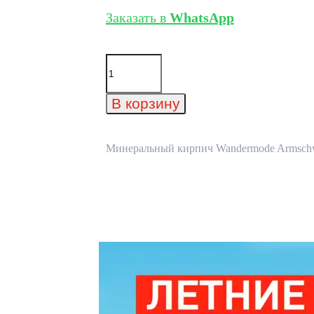
Заказать в
WhatsApp
Количество
товара
Минеральный
кирпич
В корзину
Wandermode
Armschwung
AZ110NF85
Schwarze
Минеральный кирпич Wandermode Armschwun
Lava
рядовой
240x71x85
мм