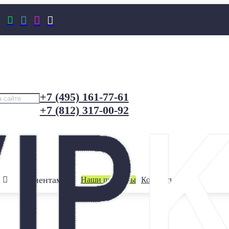




+7 (495) 161-77-61
+7 (812) 317-00-92
Клиентам
Наши шоурумы
Контакты