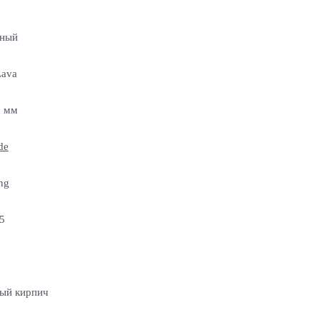
чный
Lava
5 мм
de
ng
5
ый кирпич