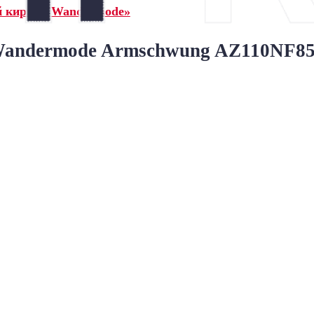
й кирпич Wandermode»
ndermode Armschwung AZ110NF85 S