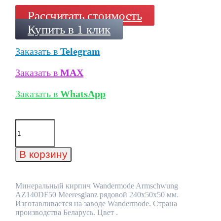
Рассчитать стоимость
Купить в 1 клик
Заказать в
Telegram
Заказать в
MAX
Заказать в
WhatsApp
Количество
товара
Минеральный
кирпич
В корзину
Wandermode
Armschwung
AZ140DF50
Meeresglanz
Минеральный кирпич Wandermode Armschwung
рядовой
AZ140DF50 Meeresglanz рядовой 240x50x50 мм.
240x50x50
Изготавливается на заводе Wandermode. Страна
мм
производства Беларусь. Цвет .