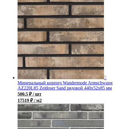
Минеральный кирпич Wandermode Armschwung
AZ220L85 Zeitloser Sand рядовой 440x52x85 мм
500.5
₽
/ шт
17519 ₽ / м2