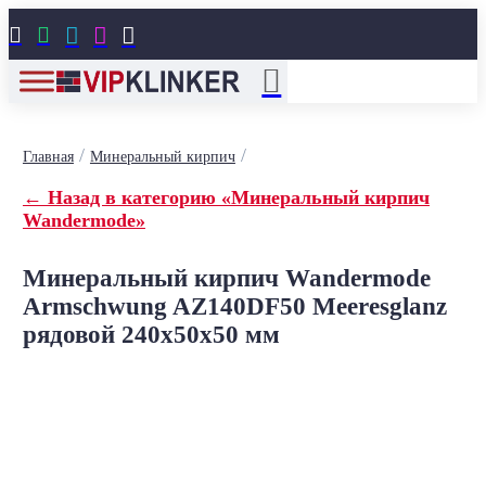





/
/
Главная
Минеральный кирпич
← Назад в категорию «Минеральный кирпич
Wandermode»
Минеральный кирпич Wandermode
Armschwung AZ140DF50 Meeresglanz
рядовой 240x50x50 мм