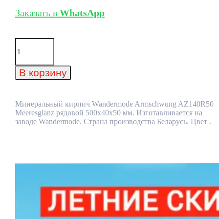
Заказать в
WhatsApp
Количество
товара
Минеральный
кирпич
В корзину
Wandermode
Armschwung
AZ140R50
Meeresglanz
Минеральный кирпич Wandermode Armschwung AZ140R50
рядовой
Meeresglanz рядовой 500x40x50 мм. Изготавливается на
500x40x50
заводе Wandermode. Страна производства Беларусь. Цвет .
мм