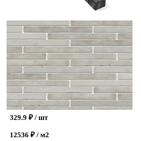
329.9
₽
/ шт
12536 ₽ / м2