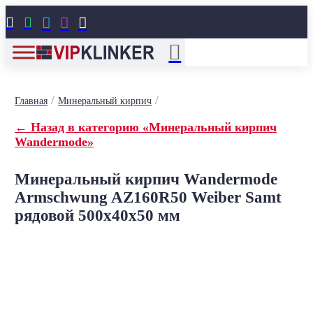





/
/
Главная
Минеральный кирпич
← Назад в категорию «Минеральный кирпич
Wandermode»
Минеральный кирпич Wandermode
Armschwung AZ160R50 Weiber Samt
рядовой 500x40x50 мм