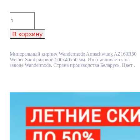
Количество
товара
Минеральный
кирпич
В корзину
Wandermode
Armschwung
AZ160R50
Weiber
Минеральный кирпич Wandermode Armschwung AZ160R50
Samt
Weiber Samt рядовой 500x40x50 мм. Изготавливается на
рядовой
заводе Wandermode. Страна производства Беларусь. Цвет .
500x40x50
мм