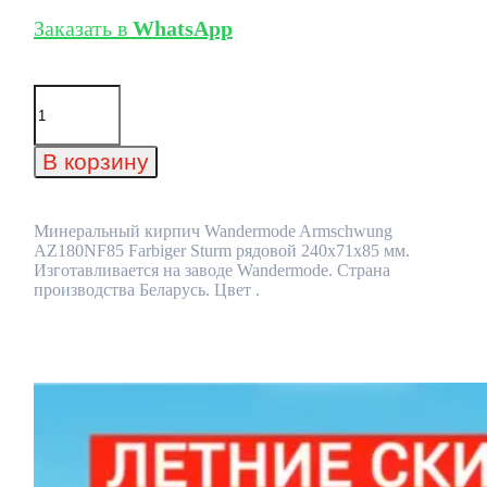
Заказать в
WhatsApp
Количество
товара
Минеральный
кирпич
В корзину
Wandermode
Armschwung
AZ180NF85
Farbiger
Минеральный кирпич Wandermode Armschwung
Sturm
AZ180NF85 Farbiger Sturm рядовой 240x71x85 мм.
рядовой
Изготавливается на заводе Wandermode. Страна
240x71x85
производства Беларусь. Цвет .
мм