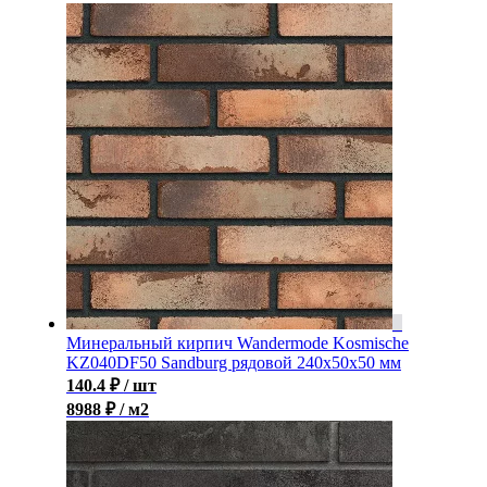
Минеральный кирпич Wandermode Kosmische
KZ040DF50 Sandburg рядовой 240x50x50 мм
140.4
₽
/ шт
8988 ₽ / м2