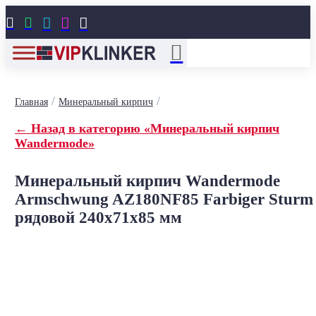





/
/
Главная
Минеральный кирпич
← Назад в категорию «Минеральный кирпич
Wandermode»
Минеральный кирпич Wandermode
Armschwung AZ180NF85 Farbiger Sturm
рядовой 240x71x85 мм