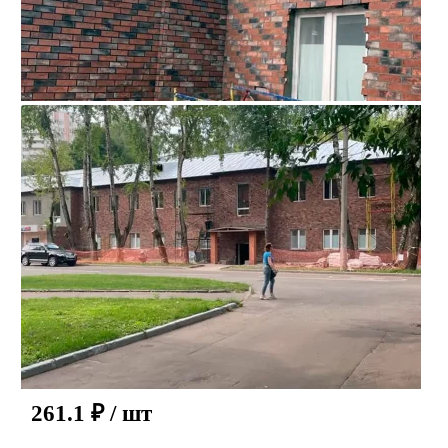
261.1
₽
/ шт