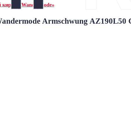
й кирпич Wandermode»
ndermode Armschwung AZ190L50 Got