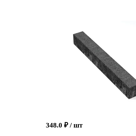
348.0
₽
/ шт