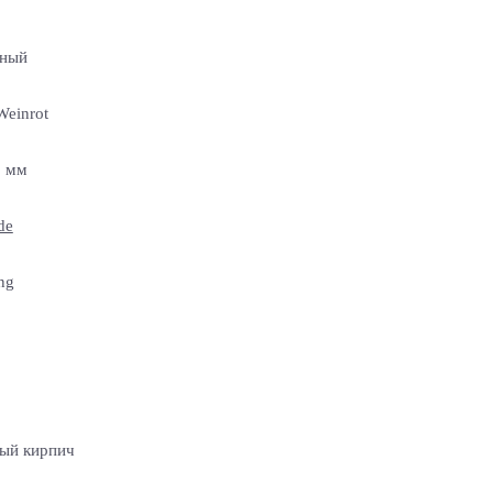
чный
Weinrot
0 мм
de
ng
ый кирпич