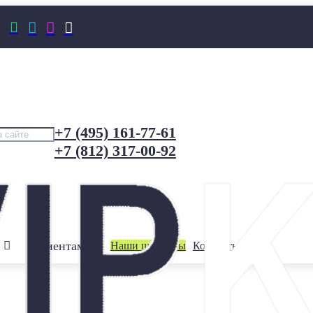




+7 (495) 161-77-61
+7 (812) 317-00-92
Клиентам
Наши шоурумы
Контакты