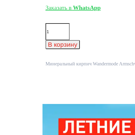
Заказать в
WhatsApp
Количество
товара
Минеральный
кирпич
В корзину
Wandermode
Armschwung
AZ190L50
Gottlicher
Минеральный кирпич Wandermode Armschwun
Weinrot
рядовой
440x52x50
мм