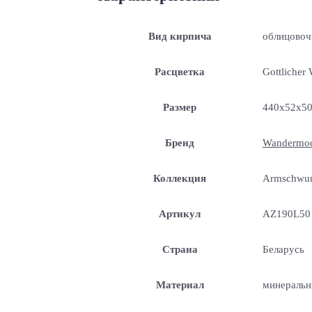
Вид кирпича
облицово
Расцветка
Gottlicher 
Размер
440x52x5
Бренд
Wandermo
Коллекция
Armschwu
Артикул
AZ190L50
Страна
Беларусь
Материал
минеральн