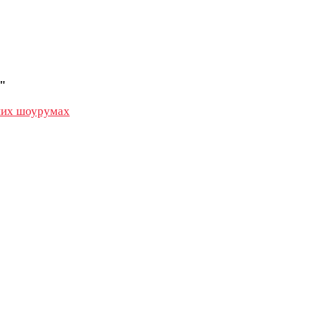
"
их шоурумах