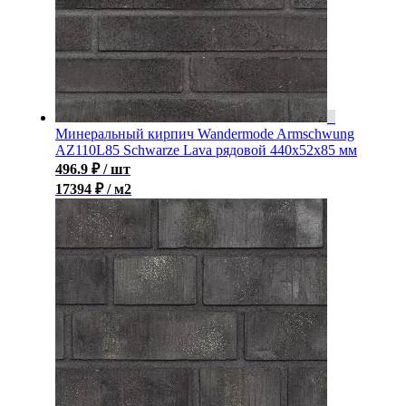
Минеральный кирпич Wandermode Armschwung
AZ110L85 Schwarze Lava рядовой 440x52x85 мм
496.9
₽
/ шт
17394 ₽ / м2