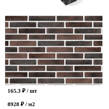
165.3
₽
/ шт
8928 ₽ / м2