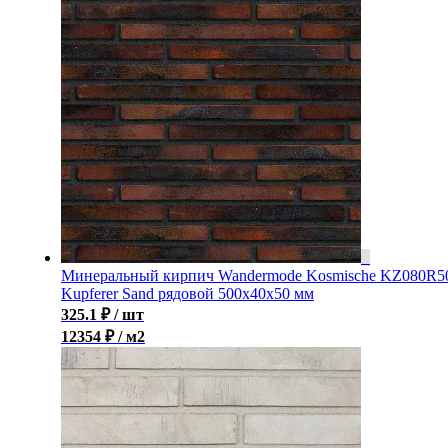
Минеральный кирпич Wandermode Kosmische KZ080R5
Kupferer Sand рядовой 500x40x50 мм
325.1
₽
/ шт
12354 ₽ / м2