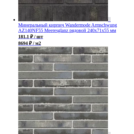
Минеральный кирпич Wandermode Armschwung
AZ140NF55 Meeresglanz рядовой 240x71x55 мм
181.1
₽
/ шт
8694 ₽ / м2