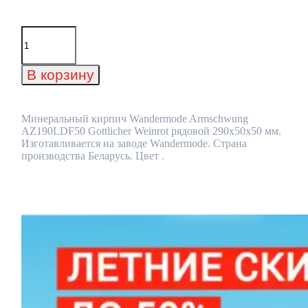
Количество
товара
Минеральный
кирпич
В корзину
Wandermode
Armschwung
AZ190LDF50
Gottlicher
Минеральный кирпич Wandermode Armschwung
Weinrot
AZ190LDF50 Gottlicher Weinrot рядовой 290x50x50 мм.
рядовой
Изготавливается на заводе Wandermode. Страна
290x50x50
производства Беларусь. Цвет .
мм