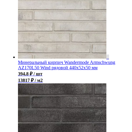
Минеральный кирпич Wandermode Armschwung
AZ170L50 Wind рядовой 440x52x50 мм
394.8
₽
/ шт
13817 ₽ / м2