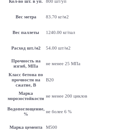
Кол-во шт. в уп.
800 шт/уп
Вес метра
83.70 кг/м2
Вес паллеты
1240.00 кг/пал
Расход шт./м2
54.00 шт/м2
Прочность на
не менее 25 МПа
изгиб, МПа
Класс бетона по
прочности на
B20
сжатие, В
Марка
не менее 200 циклов
морозостойкости
Водопоглощение,
не более 6 %
%
Марка цемента
M500