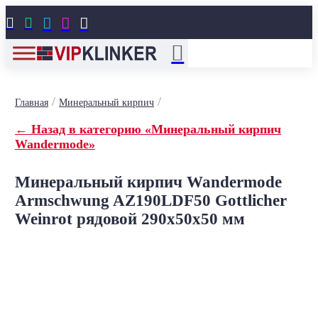





/
/
Главная
Минеральный кирпич
← Назад в категорию «Минеральный кирпич
Wandermode»
Минеральный кирпич Wandermode
Armschwung AZ190LDF50 Gottlicher
Weinrot рядовой 290x50x50 мм