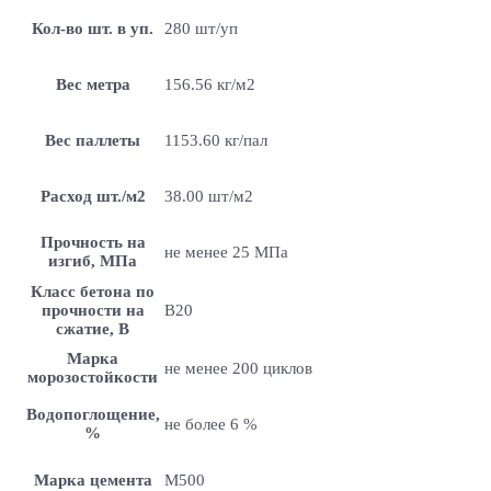
Кол-во шт. в уп.
280 шт/уп
Вес метра
156.56 кг/м2
Вес паллеты
1153.60 кг/пал
Расход шт./м2
38.00 шт/м2
Прочность на
не менее 25 МПа
изгиб, МПа
Класс бетона по
прочности на
B20
сжатие, В
Марка
не менее 200 циклов
морозостойкости
Водопоглощение,
не более 6 %
%
Марка цемента
M500