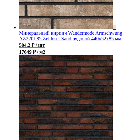
Минеральный кирпич Wandermode Armschwung
AZ220L85 Zeitloser Sand рядовой 440x52x85 мм
504.2
₽
/ шт
17649 ₽ / м2