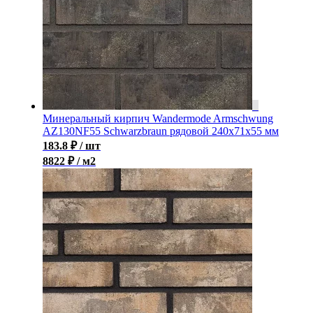
Минеральный кирпич Wandermode Armschwung
AZ130NF55 Schwarzbraun рядовой 240x71x55 мм
183.8
₽
/ шт
8822 ₽ / м2