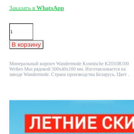
Заказать в
WhatsApp
Количество
товара
Минеральный
кирпич
В корзину
Wandermode
Kosmische
KZ010R100
Weibes
Минеральный кирпич Wandermode Kosmische KZ010R100
Mus
Weibes Mus рядовой 500x40x100 мм. Изготавливается на
рядовой
заводе Wandermode. Страна производства Беларусь. Цвет .
500x40x100
мм