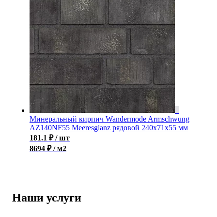
Минеральный кирпич Wandermode Armschwung
AZ140NF55 Meeresglanz рядовой 240x71x55 мм
181.1
₽
/ шт
8694 ₽ / м2
Наши услуги