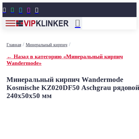





/
/
Главная
Минеральный кирпич
← Назад в категорию «Минеральный кирпич
Wandermode»
Минеральный кирпич Wandermode
Kosmische KZ020DF50 Aschgrau рядово
240x50x50 мм