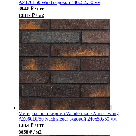
AZ170L50 Wind рядовой 440x52x50 мм
394.8
₽
/ шт
13817 ₽ / м2
Минеральный кирпич Wandermode Armschwung
AZ060DF50 Nachtsfeuer рядовой 240x50x50 мм
138.4
₽
/ шт
8858 ₽ / м2