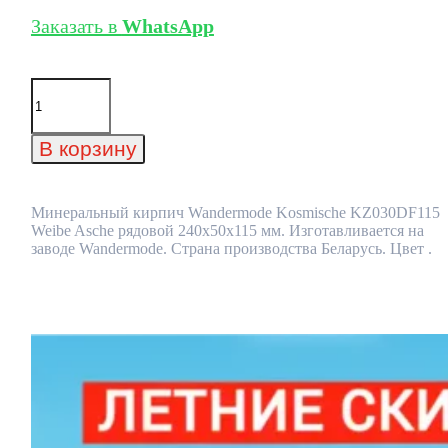
Заказать в
WhatsApp
Количество
товара
Минеральный
кирпич
В корзину
Wandermode
Kosmische
KZ030DF115
Weibe
Минеральный кирпич Wandermode Kosmische KZ030DF115
Asche
Weibe Asche рядовой 240x50x115 мм. Изготавливается на
рядовой
заводе Wandermode. Страна производства Беларусь. Цвет .
240x50x115
мм