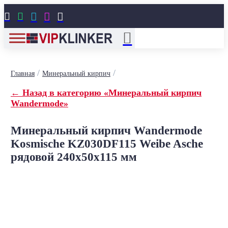





/
/
Главная
Минеральный кирпич
← Назад в категорию «Минеральный кирпич
Wandermode»
Минеральный кирпич Wandermode
Kosmische KZ030DF115 Weibe Asche
рядовой 240x50x115 мм