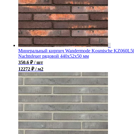
Минеральный кирпич Wandermode Kosmische KZ060L5
Nachtsfeuer рядовой 440x52x50 мм
350.6
₽
/ шт
12272 ₽ / м2