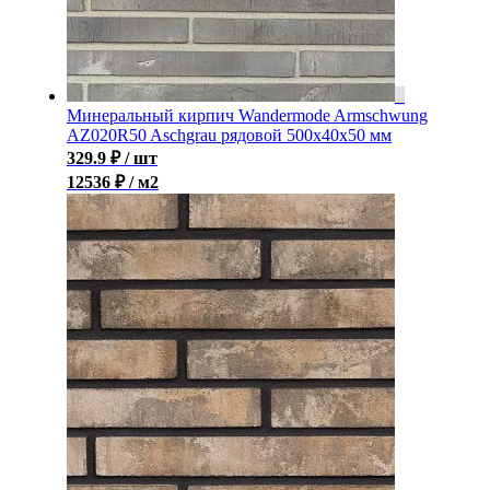
Минеральный кирпич Wandermode Armschwung
AZ020R50 Aschgrau рядовой 500x40x50 мм
329.9
₽
/ шт
12536 ₽ / м2