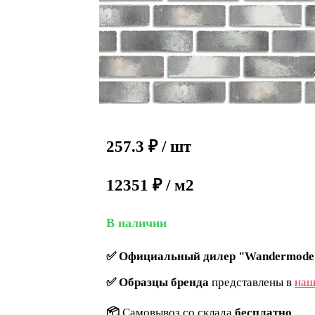
257.3
₽
/ шт
12351 ₽ / м2
В наличии
✅
Официальный дилер "Wandermode
✅
Образцы бренда
представлены в
наш
📦
Самовывоз со склада
бесплатно