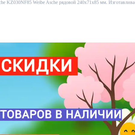
 KZ030NF85 Weibe Asche рядовой 240x71x85 мм. Изготавливаетс