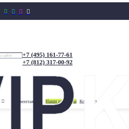




+7 (495) 161-77-61
+7 (812) 317-00-92
Клиентам
Наши шоурумы
Контакты