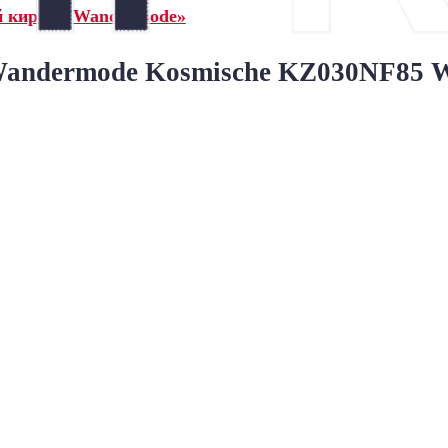
й кирпич Wandermode»
ndermode Kosmische KZ030NF85 We