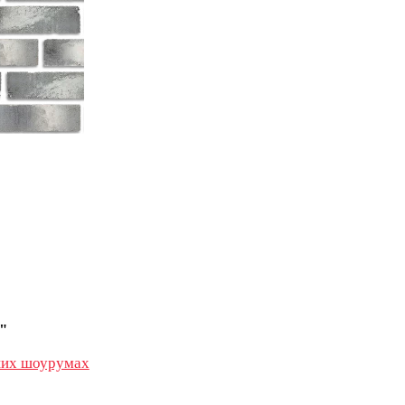
"
их шоурумах