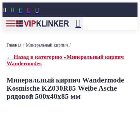





/
/
Главная
Минеральный кирпич
← Назад в категорию «Минеральный кирпич
Wandermode»
Минеральный кирпич Wandermode
Kosmische KZ030R85 Weibe Asche
рядовой 500x40x85 мм