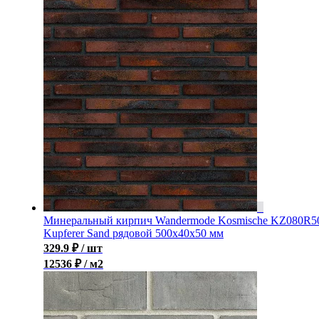
Минеральный кирпич Wandermode Kosmische KZ080R5
Kupferer Sand рядовой 500x40x50 мм
329.9
₽
/ шт
12536 ₽ / м2