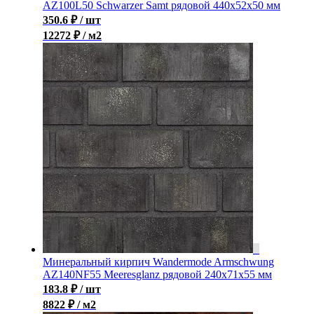
AZ100L50 Schwarzer Samt рядовой 440x52x50 мм
350.6
₽
/ шт
12272 ₽ / м2
Минеральный кирпич Wandermode Armschwung
AZ140NF55 Meeresglanz рядовой 240x71x55 мм
183.8
₽
/ шт
8822 ₽ / м2