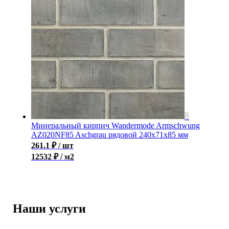
Минеральный кирпич Wandermode Armschwung
AZ020NF85 Aschgrau рядовой 240x71x85 мм
261.1
₽
/ шт
12532 ₽ / м2
Наши услуги