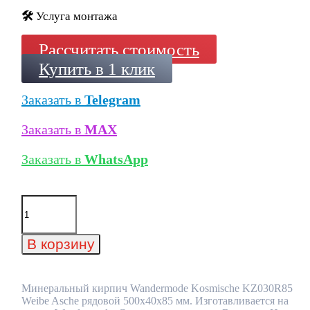
🛠️
Услуга монтажа
Рассчитать стоимость
Купить в 1 клик
Заказать в
Telegram
Заказать в
MAX
Заказать в
WhatsApp
Количество
товара
Минеральный
кирпич
В корзину
Wandermode
Kosmische
KZ030R85
Weibe
Минеральный кирпич Wandermode Kosmische KZ030R85
Asche
Weibe Asche рядовой 500x40x85 мм. Изготавливается на