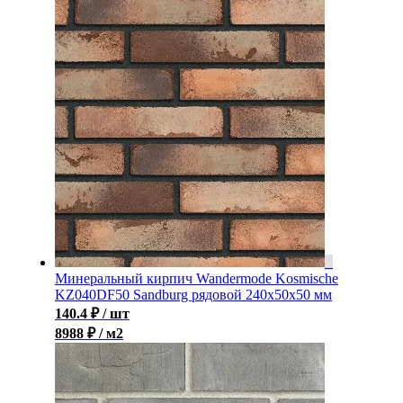
Минеральный кирпич Wandermode Kosmische
KZ040DF50 Sandburg рядовой 240x50x50 мм
140.4
₽
/ шт
8988 ₽ / м2