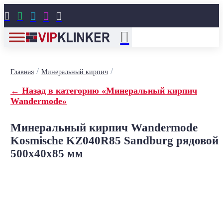





/
/
Главная
Минеральный кирпич
← Назад в категорию «Минеральный кирпич
Wandermode»
Минеральный кирпич Wandermode
Kosmische KZ040R85 Sandburg рядовой
500x40x85 мм