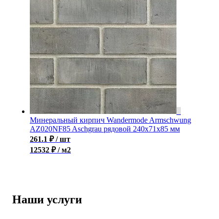
Минеральный кирпич Wandermode Armschwung
AZ020NF85 Aschgrau рядовой 240x71x85 мм
261.1
₽
/ шт
12532 ₽ / м2
Наши услуги