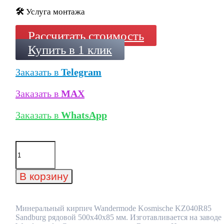
🛠️
Услуга монтажа
Рассчитать стоимость
Купить в 1 клик
Заказать в
Telegram
Заказать в
MAX
Заказать в
WhatsApp
Количество
товара
Минеральный
кирпич
В корзину
Wandermode
Kosmische
KZ040R85
Sandburg
Минеральный кирпич Wandermode Kosmische KZ040R85
рядовой
Sandburg рядовой 500x40x85 мм. Изготавливается на заводе