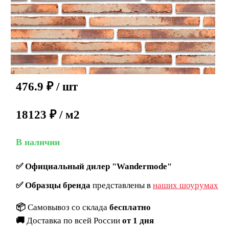
476.9
₽
/ шт
18123 ₽ / м2
В наличии
✅
Официальный дилер "Wandermode"
✅
Образцы бренда
представлены в
наших шоурумах
📦
Самовывоз со склада
бесплатно
🚚
Доставка по всей России
от 1 дня