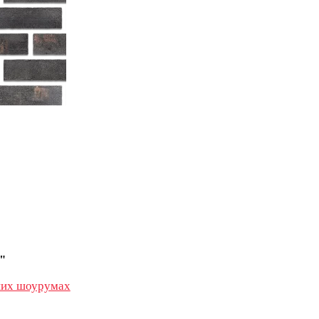
"
их шоурумах