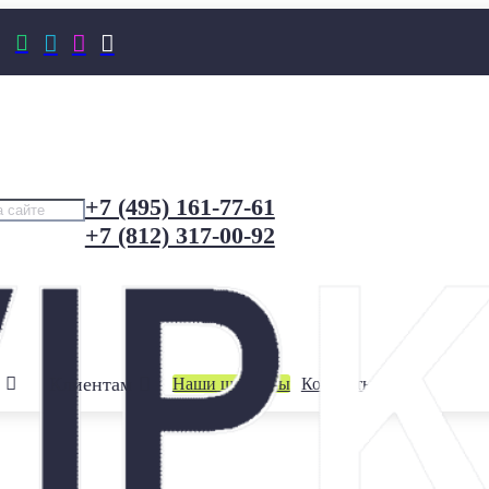




+7 (495) 161-77-61
+7 (812) 317-00-92
Клиентам
Наши шоурумы
Контакты