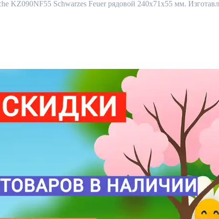
 KZ090NF55 Schwarzes Feuer рядовой 240x71x55 мм. Изготавлив