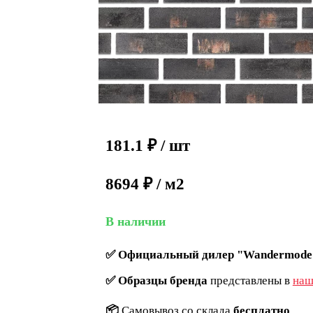
181.1
₽
/ шт
8694 ₽ / м2
В наличии
✅
Официальный дилер "Wandermode
✅
Образцы бренда
представлены в
наш
📦
Самовывоз со склада
бесплатно