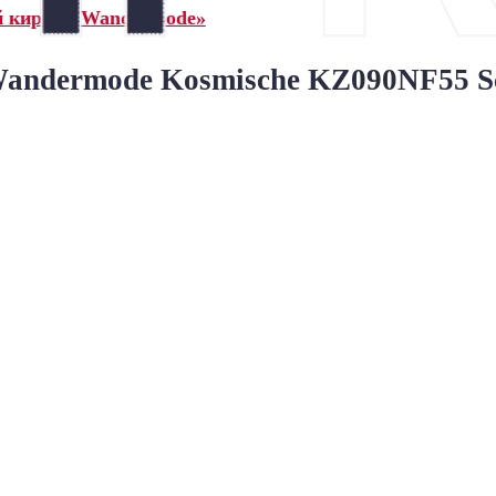
й кирпич Wandermode»
ndermode Kosmische KZ090NF55 Sch