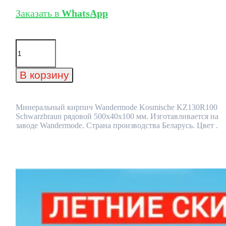
Заказать в
WhatsApp
Количество
товара
Минеральный
кирпич
В корзину
Wandermode
Kosmische
KZ130R100
Schwarzbraun
Минеральный кирпич Wandermode Kosmische KZ130R100
рядовой
Schwarzbraun рядовой 500x40x100 мм. Изготавливается на
500x40x100
заводе Wandermode. Страна производства Беларусь. Цвет .
мм