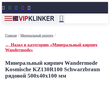





/
/
Главная
Минеральный кирпич
← Назад в категорию «Минеральный кирпич
Wandermode»
Минеральный кирпич Wandermode
Kosmische KZ130R100 Schwarzbraun
рядовой 500x40x100 мм