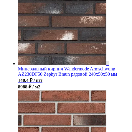
Минеральный кирпич Wandermode Armschwung
AZ230DF50 Zephyr Braun рядовой 240x50x50 мм
140.4
₽
/ шт
8988 ₽ / м2