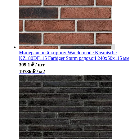
Минеральный кирпич Wandermode Kosmische
KZ180DF115 Farbiger Sturm рядовой 240x50x115 мм
309.1
₽
/ шт
19786 ₽ / м2