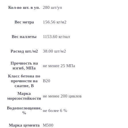
Кол-во шт. в уп.
280 шт/уп
Вес метра
156.56 кг/м2
Вес паллеты
1153.60 кг/пал
Расход шт./м2
38.00 шт/м2
Прочность на
не менее 25 МПа
изгиб, МПа
Класс бетона по
прочности на
B20
сжатие, В
Марка
не менее 200 циклов
морозостойкости
Водопоглощение,
не более 6 %
%
Марка цемента
M500