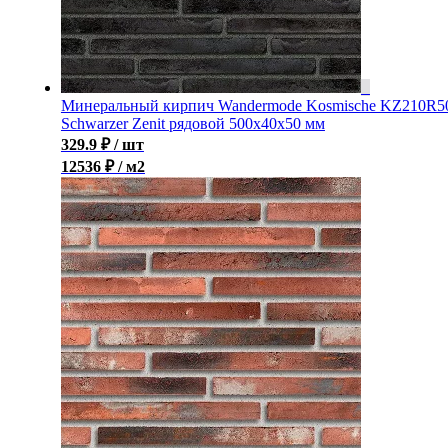
Минеральный кирпич Wandermode Kosmische KZ210R5
Schwarzer Zenit рядовой 500x40x50 мм
329.9
₽
/ шт
12536 ₽ / м2