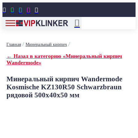





/
/
Главная
Минеральный кирпич
← Назад в категорию «Минеральный кирпич
Wandermode»
Минеральный кирпич Wandermode
Kosmische KZ130R50 Schwarzbraun
рядовой 500x40x50 мм