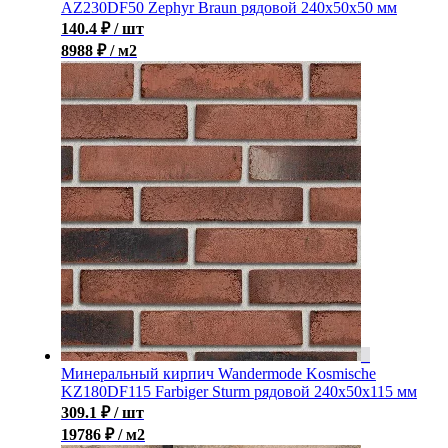
AZ230DF50 Zephyr Braun рядовой 240x50x50 мм
140.4
₽
/ шт
8988 ₽ / м2
Минеральный кирпич Wandermode Kosmische
KZ180DF115 Farbiger Sturm рядовой 240x50x115 мм
309.1
₽
/ шт
19786 ₽ / м2