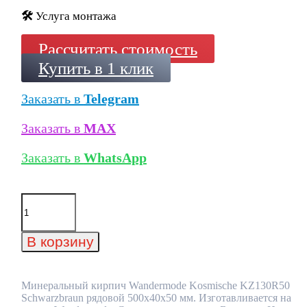
🛠️
Услуга монтажа
Рассчитать стоимость
Купить в 1 клик
Заказать в
Telegram
Заказать в
MAX
Заказать в
WhatsApp
Количество
товара
Минеральный
кирпич
В корзину
Wandermode
Kosmische
KZ130R50
Schwarzbraun
Минеральный кирпич Wandermode Kosmische KZ130R50
рядовой
Schwarzbraun рядовой 500x40x50 мм. Изготавливается на