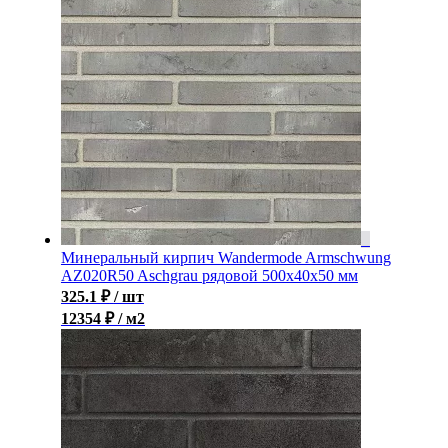
Минеральный кирпич Wandermode Armschwung
AZ020R50 Aschgrau рядовой 500x40x50 мм
325.1
₽
/ шт
12354 ₽ / м2