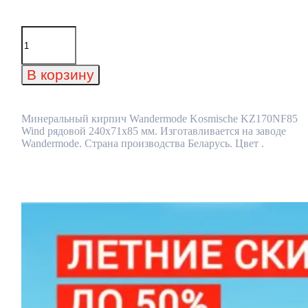
Количество
товара
Минеральный
кирпич
В корзину
Wandermode
Kosmische
KZ170NF85
Wind
Минеральный кирпич Wandermode Kosmische KZ170NF85
рядовой
Wind рядовой 240x71x85 мм. Изготавливается на заводе
240x71x85
Wandermode. Страна производства Беларусь. Цвет .
мм