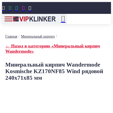





/
/
Главная
Минеральный кирпич
← Назад в категорию «Минеральный кирпич
Wandermode»
Минеральный кирпич Wandermode
Kosmische KZ170NF85 Wind рядовой
240x71x85 мм