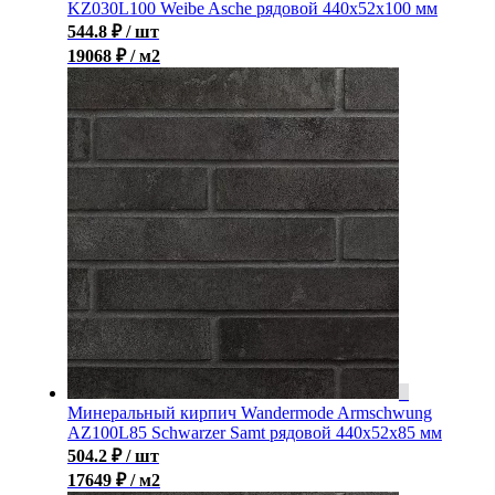
KZ030L100 Weibe Asche рядовой 440x52x100 мм
544.8
₽
/ шт
19068 ₽ / м2
Минеральный кирпич Wandermode Armschwung
AZ100L85 Schwarzer Samt рядовой 440x52x85 мм
504.2
₽
/ шт
17649 ₽ / м2