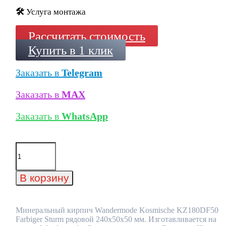
🛠️
Услуга монтажа
Рассчитать стоимость
Купить в 1 клик
Заказать в
Telegram
Заказать в
MAX
Заказать в
WhatsApp
Количество
товара
Минеральный
кирпич
В корзину
Wandermode
Kosmische
KZ180DF50
Farbiger
Минеральный кирпич Wandermode Kosmische KZ180DF50
Sturm
Farbiger Sturm рядовой 240x50x50 мм. Изготавливается на