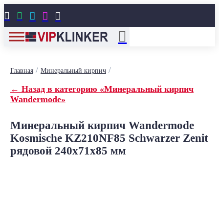





/
/
Главная
Минеральный кирпич
← Назад в категорию «Минеральный кирпич
Wandermode»
Минеральный кирпич Wandermode
Kosmische KZ210NF85 Schwarzer Zenit
рядовой 240x71x85 мм