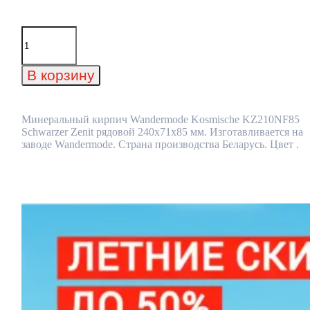
Количество
товара
Минеральный
кирпич
В корзину
Wandermode
Kosmische
KZ210NF85
Schwarzer
Минеральный кирпич Wandermode Kosmische KZ210NF85
Zenit
Schwarzer Zenit рядовой 240x71x85 мм. Изготавливается на
рядовой
заводе Wandermode. Страна производства Беларусь. Цвет .
240x71x85
мм