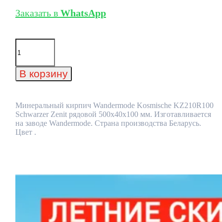
Заказать в
WhatsApp
Количество
товара
Минеральный
кирпич
В корзину
Wandermode
Kosmische
KZ210R100
Schwarzer
Минеральный кирпич Wandermode Kosmische KZ210R100
Zenit
Schwarzer Zenit рядовой 500x40x100 мм. Изготавливается
рядовой
на заводе Wandermode. Страна производства Беларусь.
500x40x100
Цвет .
мм