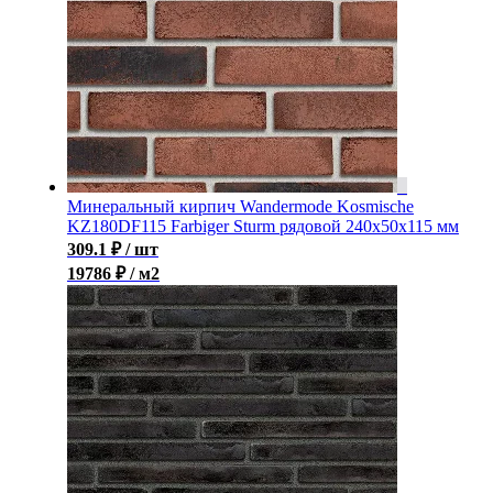
Минеральный кирпич Wandermode Kosmische
KZ180DF115 Farbiger Sturm рядовой 240x50x115 мм
309.1
₽
/ шт
19786 ₽ / м2