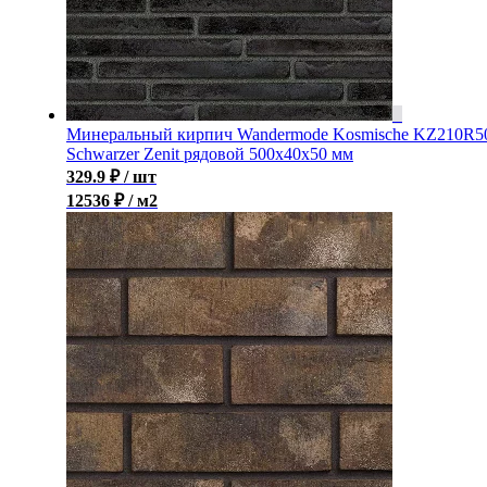
Минеральный кирпич Wandermode Kosmische KZ210R5
Schwarzer Zenit рядовой 500x40x50 мм
329.9
₽
/ шт
12536 ₽ / м2