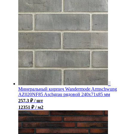
Минеральный кирпич Wandermode Armschwung
AZ020NF85 Aschgrau рядовой 240x71x85 мм
257.3
₽
/ шт
12351 ₽ / м2