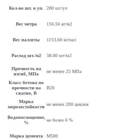
Кол-во шт. в уп.
280 шт/уп
Вес метра
156.56 кг/м2
Вес паллеты
1153.60 кг/пал
Расход шт./м2
38.00 шт/м2
Прочность на
не менее 25 МПа
изгиб, МПа
Класс бетона по
прочности на
B20
сжатие, В
Марка
не менее 200 циклов
морозостойкости
Водопоглощение,
не более 6 %
%
Марка цемента
M500