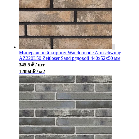
Минеральный кирпич Wandermode Armschwung
AZ220L50 Zeitloser Sand рядовой 440x52x50 мм
345.5
₽
/ шт
12094 ₽ / м2