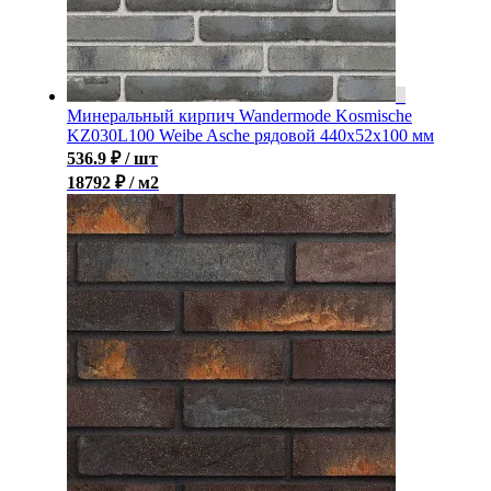
Минеральный кирпич Wandermode Kosmische
KZ030L100 Weibe Asche рядовой 440x52x100 мм
536.9
₽
/ шт
18792 ₽ / м2