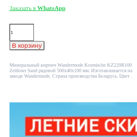
Заказать в
WhatsApp
Количество
товара
Минеральный
кирпич
В корзину
Wandermode
Kosmische
KZ220R100
Zeitloser
Минеральный кирпич Wandermode Kosmische KZ220R100
Sand
Zeitloser Sand рядовой 500x40x100 мм. Изготавливается на
рядовой
заводе Wandermode. Страна производства Беларусь. Цвет .
500x40x100
мм