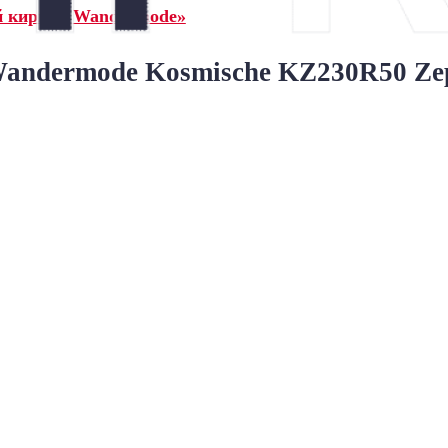
й кирпич Wandermode»
ndermode Kosmische KZ230R50 Zep