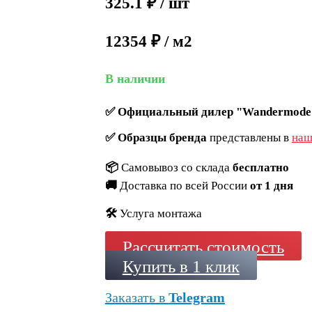
325.1
₽
/ шт
12354 ₽ / м2
В наличии
✅
Официальный дилер "Wandermode
✅
Образцы бренда
представлены в
наш
📦
Самовывоз со склада
бесплатно
🚚
Доставка по всей России
от 1 дня
🛠️
Услуга монтажа
Рассчитать стоимость
Купить в 1 клик
Заказать в
Telegram