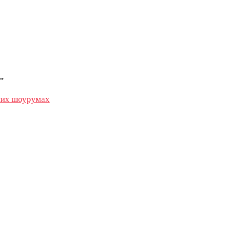
"
их шоурумах