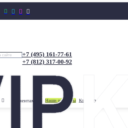




+7 (495) 161-77-61
+7 (812) 317-00-92
Клиентам
Наши шоурумы
Контакты