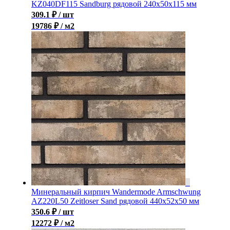
KZ040DF115 Sandburg рядовой 240x50x115 мм
309.1
₽
/ шт
19786 ₽ / м2
Минеральный кирпич Wandermode Armschwung
AZ220L50 Zeitloser Sand рядовой 440x52x50 мм
350.6
₽
/ шт
12272 ₽ / м2