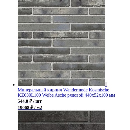
Минеральный кирпич Wandermode Kosmische
KZ030L100 Weibe Asche рядовой 440x52x100 мм
544.8
₽
/ шт
19068 ₽ / м2