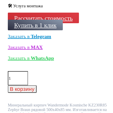
🛠️
Услуга монтажа
Рассчитать стоимость
Купить в 1 клик
Заказать в
Telegram
Заказать в
MAX
Заказать в
WhatsApp
Количество
товара
Минеральный
кирпич
В корзину
Wandermode
Kosmische
KZ230R85
Zephyr
Минеральный кирпич Wandermode Kosmische KZ230R85
Braun
Zephyr Braun рядовой 500x40x85 мм. Изготавливается на