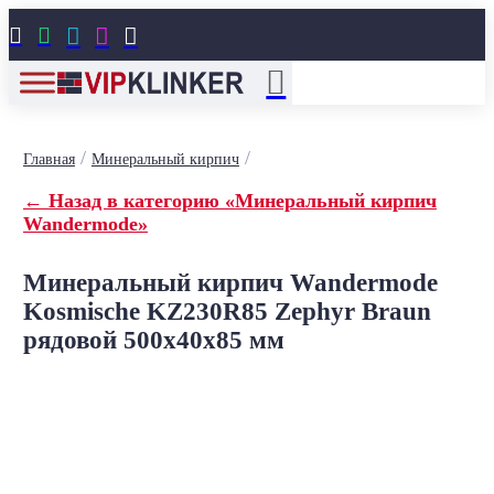





/
/
Главная
Минеральный кирпич
← Назад в категорию «Минеральный кирпич
Wandermode»
Минеральный кирпич Wandermode
Kosmische KZ230R85 Zephyr Braun
рядовой 500x40x85 мм