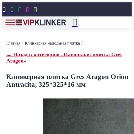





/
/
Главная
Клинкерная напольная плитка
← Назад в категорию «Напольная плитка Gres
Aragon»
Клинкерная плитка Gres Aragon Orion
Antracita, 325*325*16 мм