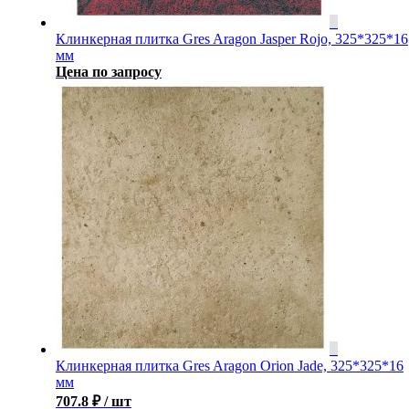
Клинкерная плитка Gres Aragon Jasper Rojo, 325*325*16
мм
Цена по запросу
Клинкерная плитка Gres Aragon Orion Jade, 325*325*16
мм
707.8
₽
/ шт