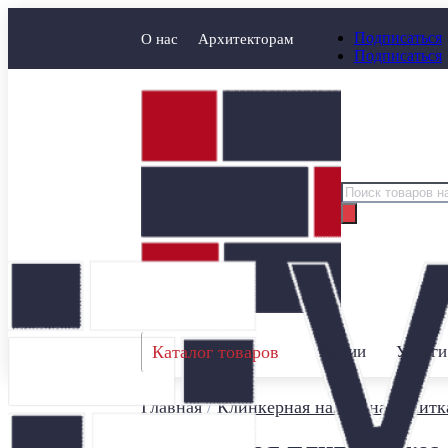
Подписаться
О нас
Архитекторам
Подписаться
Поиск
товаров
Каталог товаров
Акции
Услуги
Главная
/
Клинкерная напольная плитк