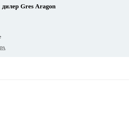
 дилер
Gres Aragon
е
РА