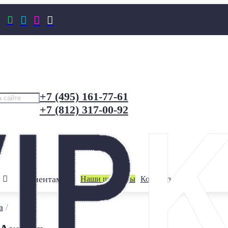




+7 (495) 161-77-61
+7 (812) 317-00-92
Клиентам
Наши шоурумы
Контакты
а
/