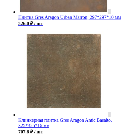
Плитка Gres Aragon Urban Marron, 297*297*10 мм
526.0
₽
/ шт
Клинкерная плитка Gres Aragon Antic Basalto,
325*325*16 мм
707.8
₽
/ шт