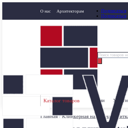
Подписаться
О нас
Архитекторам
Подписаться
Поиск
товаров
Каталог товаров
Акции
Услуги
Главная
/
Клинкерная напольная плитк