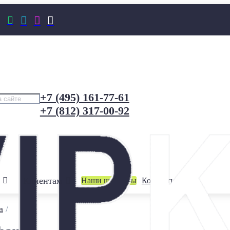




+7 (495) 161-77-61
+7 (812) 317-00-92
Клиентам
Наши шоурумы
Контакты
а
/