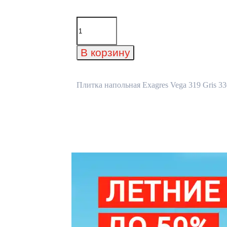
Количество
товара
Плитка
напольная
В корзину
Exagres
Vega
319
Gris
Плитка напольная Exagres Vega 319 Gris 3
330х330
мм