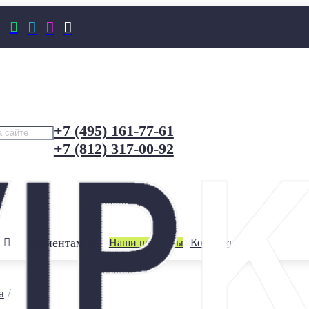




+7 (495) 161-77-61
+7 (812) 317-00-92
Клиентам
Наши шоурумы
Контакты
а
/