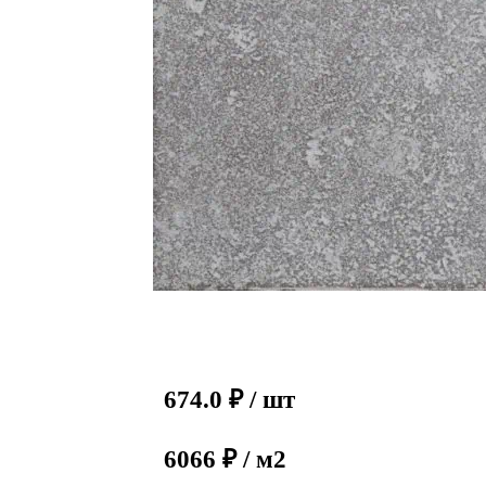
674.0
₽
/ шт
6066 ₽ / м2